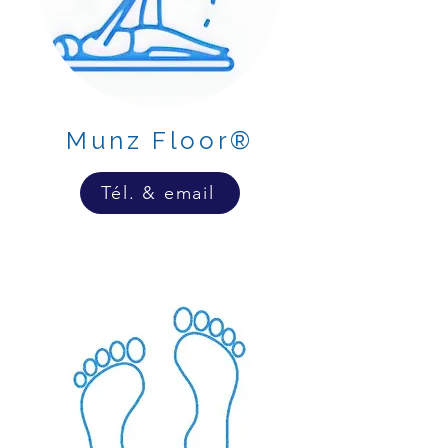
Munz Floor®
Tél. & email