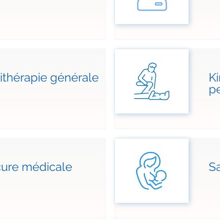
ithérapie générale
Ki
pe
cure médicale
S