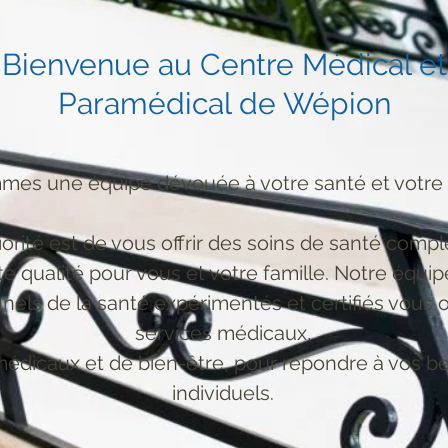
Bienvenue au Centre Médical et
Paramédical de Wépion
es une équipe dévouée à votre santé et votre 
iorité est de vous offrir des soins de santé compl
e qualité pour vous et votre famille. Notre équip
nels de la santé expérimentés et certifiés vous o
services médicaux,
édicaux et de bien-être, pour répondre à vos b
individuels.​