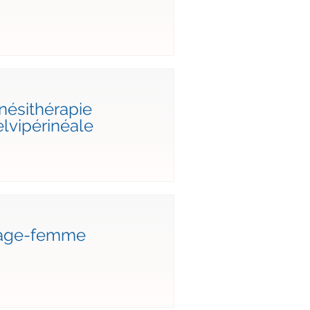
nésithérapie
lvipérinéale
age-femme