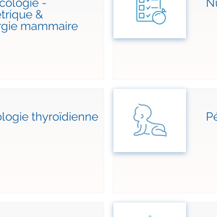
ologie -
Nu
trique &
urgie mammaire
logie thyroïdienne
Pé