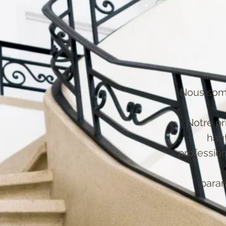
Nous somm
Notre pr
haut
profession
param