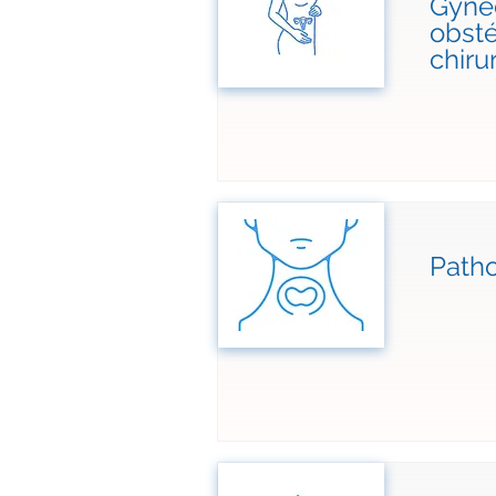
Gynéc
obsté
chir
Patho