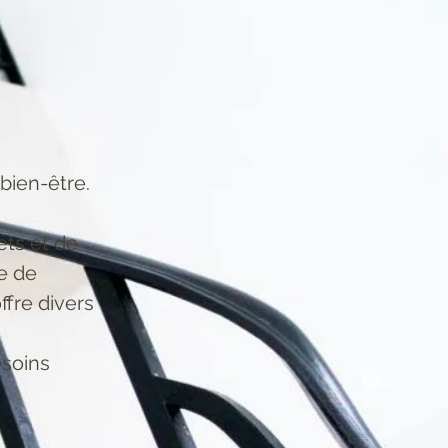
bien-être.
ets et de
e de
ffre divers
esoins