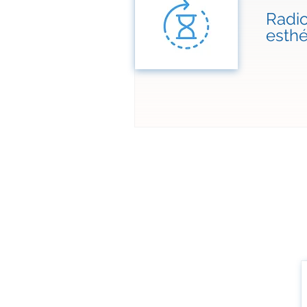
Radi
esthé