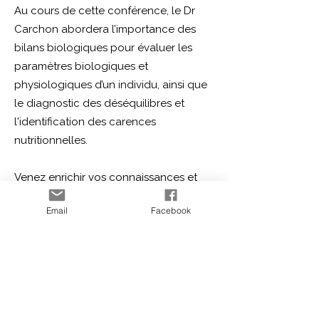
Au cours de cette conférence, le Dr
Carchon abordera l’importance des
bilans biologiques pour évaluer les
paramètres biologiques et
physiologiques d’un individu, ainsi que
le diagnostic des déséquilibres et
l'identification des carences
nutritionnelles.
Venez enrichir vos connaissances et
formez-vous auprès d'une experte
Email
Facebook
dans le domaine !
Merci de confirmer votre présence
avant le
[date à préciser ]
, en réglant
vos frais d'inscriptions qui s'élèvent à
15 euros
via le lien suivant :