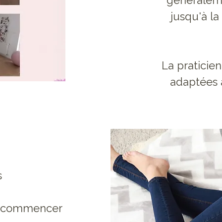
généraleme
jusqu'à la
La praticie
adaptées 
s
e commencer