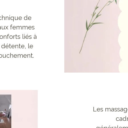
chnique de
 aux femmes
onforts liés à
 détente, le
ccouchement.
Les massage
cadr