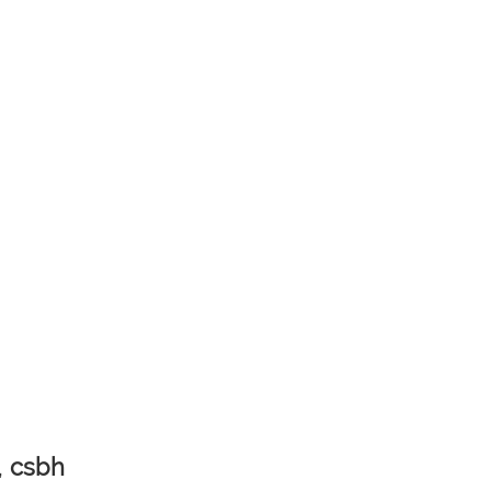
,
csbh