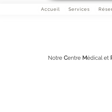
Accueil
Services
Rése
Notre
C
entre
M
édical et