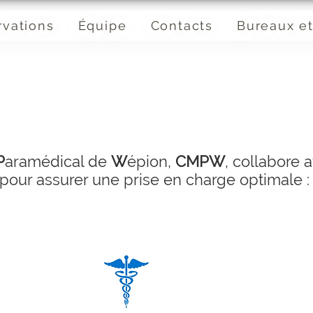
rvations
Équipe
Contacts
Bureaux et
P
aramédical de
W
épion,
CMPW
, collabore 
pour assurer une prise en charge optimale 