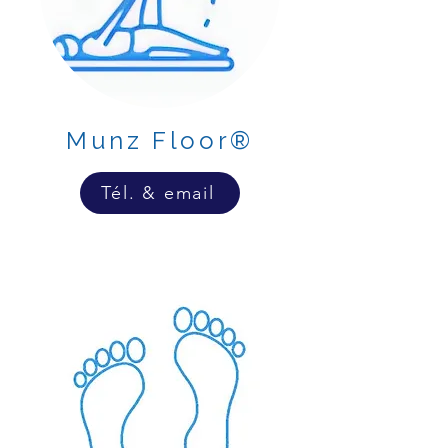
Munz Floor®
Tél. & email