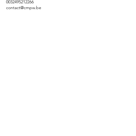
0032495212266
contact@cmpw.be