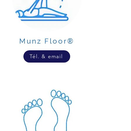
Munz Floor®
Tél. & email