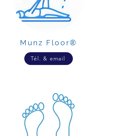
Munz Floor®
Tél. & email